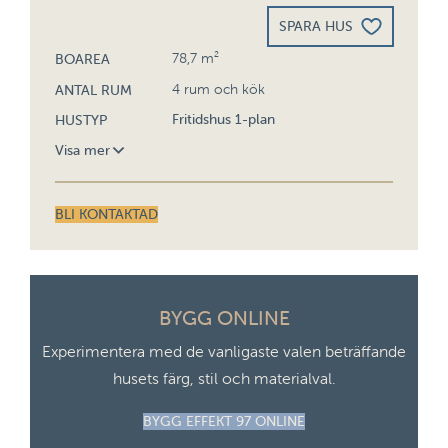
SPARA HUS
78,7 m²
BOAREA
4 rum och kök
ANTAL RUM
Fritidshus 1-plan
HUSTYP
Visa mer
96,7 m²
BYGGYTA
BLI KONTAKTAD
7,2 m
ÖPPENAREA
3,112 m
BYGGNADSHÖJD
BYGG ONLINE
23°
TAKLUTNING
Experimentera med de vanligaste valen beträffande
husets färg, stil och materialval.
4,368 m
NOCKHÖJD
BYGG EFFEKT 97 ONLINE