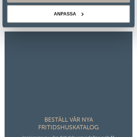
alltid efter att välja leverantörer ur miljömässiga
synvinklar.
ANPASSA
BESTÄLL VÅR NYA
FRITIDSHUSKATALOG