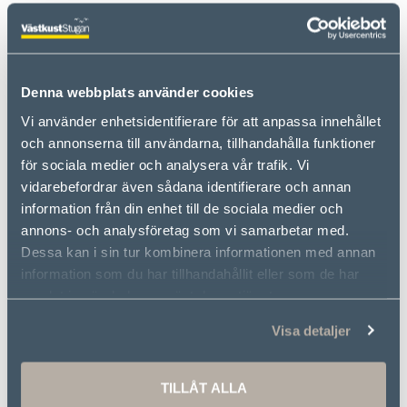
MER INFORMATION OM ATT BYGGA HUS
Denna webbplats använder cookies
BYGGPROCESS
Vi använder enhetsidentifierare för att anpassa innehållet
Hur går det till att bygga hus med VästkustStugan
och annonserna till användarna, tillhandahålla funktioner
och VästkustVillan. Läs mer här.
för sociala medier och analysera vår trafik. Vi
vidarebefordrar även sådana identifierare och annan
information från din enhet till de sociala medier och
ENTREPRENADFORM
annons- och analysföretag som vi samarbetar med.
Dessa kan i sin tur kombinera informationen med annan
Vilken entreprenadform passar er? Vi erbjuder
information som du har tillhandahållit eller som de har
olika entreprenadformer. Läs mer.
samlat in när du har använt deras tjänster.
Visa detaljer
ENERGI & MILJÖ
TILLÅT ALLA
Vi bygger energieffektiva hus av trä. Vi strävar