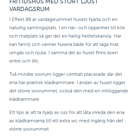
FRITIDSHUS MED STORT LJUST
VARDAGSRUM
I Effekt 88 är vardagsrummet husets hjärta och en
naturlig samlingsplats. I en när- och öppenhet till kök
och matplats så ger det en härlig helhetskänsla. Här
kan familj och vänner husera både för att laga mat,
umgås och njuta. I samma del av huset finns även
entré och Wc.
Två mindre sovrum ligger centralt placerade där det
ena har praktisk klädkammare. I ändan av huset ligger
det större sovrummet, också den med en intilliggande
klädkammare.
Ett tips är att ta hjälp av oss för att låta inreda den ena
av klädkamrarna till ett extra wc med ingång från det
större sovrummet.