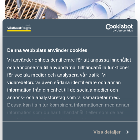
Denna webbplats använder cookies
Vi använder enhetsidentifierare för att anpassa innehållet
BYGGPROCESS
och annonserna till användarna, tillhandahålla funktioner
Hur går det till att bygga hus med VästkustStugan
för sociala medier och analysera vår trafik. Vi
vidarebefordrar även sådana identifierare och annan
och VästkustVillan. Läs mer här.
information från din enhet till de sociala medier och
annons- och analysföretag som vi samarbetar med.
Dessa kan i sin tur kombinera informationen med annan
information som du har tillhandahållit eller som de har
samlat in när du har använt deras tjänster.
Visa detaljer