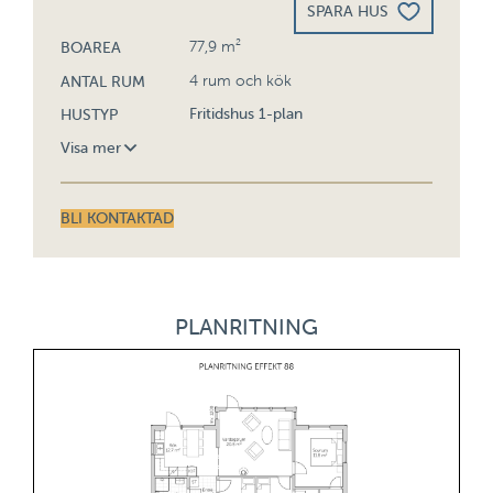
SPARA HUS
77,9 m²
BOAREA
4 rum och kök
ANTAL RUM
Fritidshus 1-plan
HUSTYP
Visa mer
88,6 m²
BYGGYTA
BLI KONTAKTAD
3,060 m
BYGGNADSHÖJD
23°
TAKLUTNING
PLANRITNING
4,368 m
NOCKHÖJD