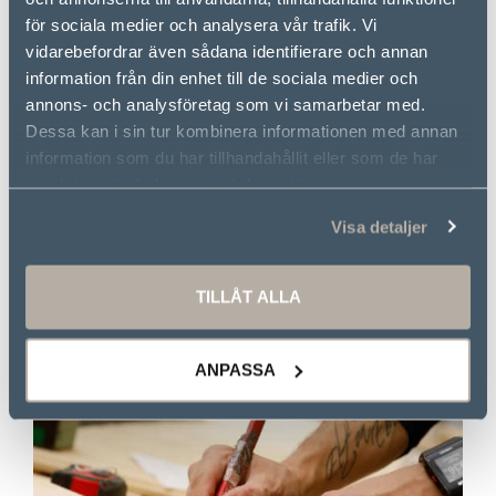
för sociala medier och analysera vår trafik. Vi
vidarebefordrar även sådana identifierare och annan
information från din enhet till de sociala medier och
annons- och analysföretag som vi samarbetar med.
Dessa kan i sin tur kombinera informationen med annan
information som du har tillhandahållit eller som de har
samlat in när du har använt deras tjänster.
TRYGG HUSTILLVERKARE
Visa detaljer
Familjeägd finansiellt stark koncern med lång
erfarenhet och hög kvalitet.
TILLÅT ALLA
LÄS MER
ANPASSA