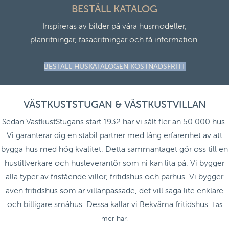
BESTÄLL KATALOG
Inspireras av bilder på våra husmodeller,
planritningar, fasadritningar och få information.
BESTÄLL HUSKATALOGEN KOSTNADSFRITT
VÄSTKUSTSTUGAN & VÄSTKUSTVILLAN
Sedan VästkustStugans start 1932 har vi sålt fler än 50 000 hus.
Vi garanterar dig en stabil partner med lång erfarenhet av att
bygga hus med hög kvalitet. Detta sammantaget gör oss till en
hustillverkare och husleverantör som ni kan lita på. Vi bygger
alla typer av fristående villor, fritidshus och parhus. Vi bygger
även fritidshus som är villanpassade, det vill säga lite enklare
och billigare småhus. Dessa kallar vi Bekväma fritidshus.
Läs
mer här.