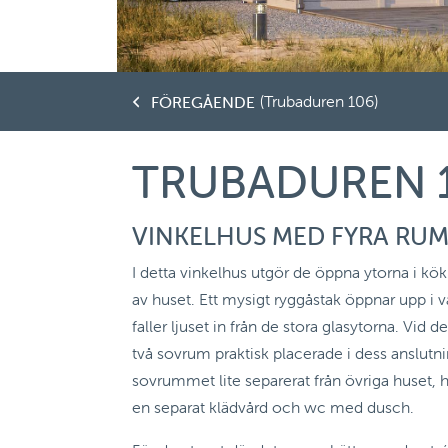
(Trubaduren 106)
FÖREGÅENDE
TRUBADUREN 
VINKELHUS MED FYRA RU
I detta vinkelhus utgör de öppna ytorna i kök
av huset. Ett mysigt ryggåstak öppnar upp i
faller ljuset in från de stora glasytorna. Vid 
två sovrum praktisk placerade i dess anslutnin
sovrummet lite separerat från övriga huset, h
en separat klädvård och wc med dusch.