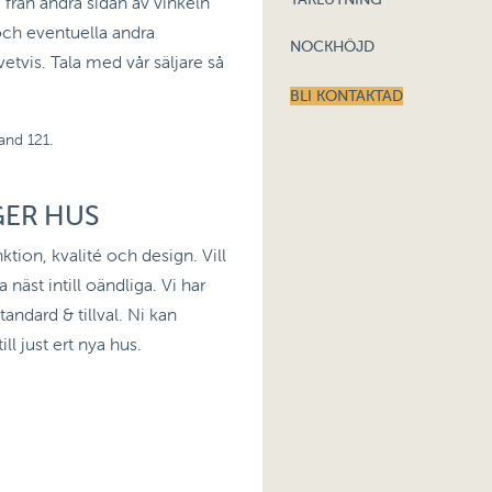
 från andra sidan av vinkeln
 och eventuella andra
NOCKHÖJD
vetvis. Tala med vår säljare så
BLI KONTAKTAD
.
rand 121
GER HUS
ktion, kvalité och design. Vill
näst intill oändliga. Vi har
Standard & tillval. Ni kan
ll just ert nya hus.