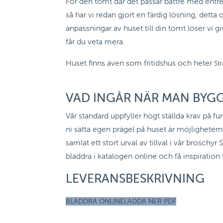
För den tomt där det passar bättre med entré
så har vi redan gjort en färdig lösning, detta
anpassningar av huset till din tomt löser vi gi
får du veta mera.
Huset finns även som fritidshus och heter
St
VAD INGÅR NÄR MAN BYG
Vår standard uppfyller högt ställda krav på fun
ni sätta egen prägel på huset är möjligheterna 
samlat ett stort urval av tillval i vår broschyr 
bläddra i katalogen online och få inspiration ti
LEVERANSBESKRIVNING
BLÄDDRA ONLINE
LADDA NER PDF