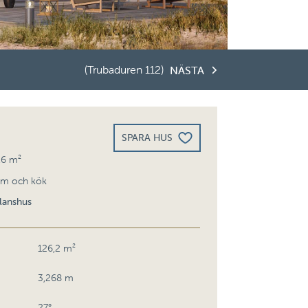
(Trubaduren 112)
NÄSTA
SPARA HUS
,6 m²
um och kök
lanshus
126,2 m²
3,268 m
27°