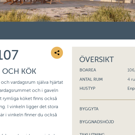
107
ÖVERSIKT
M OCH KÖK
BOAREA
106
ANTAL RUM
4 r
 och vardagsrum själva hjärtat
HUSTYP
Enp
 vardagsrummet och i gaveln
det rymliga köket finns också
g. I vinkeln ligger det stora
BYGGYTA
är i vinkeln finner du också
BYGGNADSHÖJD
TAKLUTNING