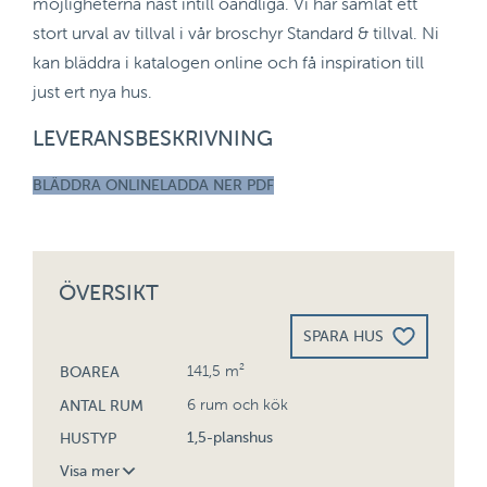
möjligheterna näst intill oändliga. Vi har samlat ett
stort urval av tillval i vår broschyr Standard & tillval. Ni
kan bläddra i katalogen online och få inspiration till
just ert nya hus.
LEVERANSBESKRIVNING
BLÄDDRA ONLINE
LADDA NER PDF
ÖVERSIKT
SPARA HUS
141,5 m²
BOAREA
6 rum och kök
ANTAL RUM
1,5-planshus
HUSTYP
Visa mer