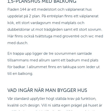
1,5-PLANSHUS MED BALKONG
Fladen 144 är ett medelstort och välplanerat hus
uppdelat på 2 plan. På entréplan finns ett välplanerat
kök, ett stort vardagsrum med matplats och
dubbeldörrar ut mot trädgården samt ett stort sovrum.
Här finns också tvättstuga med groventré och wc med
med dusch.
En trappa upp ligger de tre sovrummen samlade
tillsammans med allrum samt ett badrum med plats
för badkar. I allrummet finns en takkupa som leder ut
till en balkong.
VAD INGÅR NÄR MAN BYGGER HUS
Vår standard uppfyller högt ställda krav på funktion,
kvalité och design. Vill ni sätta egen prägel på huset är