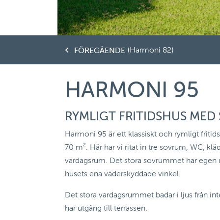
(Harmoni 82)
FÖREGÅENDE
HARMONI 95
RYMLIGT FRITIDSHUS MED
Harmoni 95 är ett klassiskt och rymligt frit
70 m². Här har vi ritat in tre sovrum, WC, k
vardagsrum. Det stora sovrummet har egen utg
husets ena väderskyddade vinkel.
Det stora vardagsrummet badar i ljus från in
har utgång till terrassen.