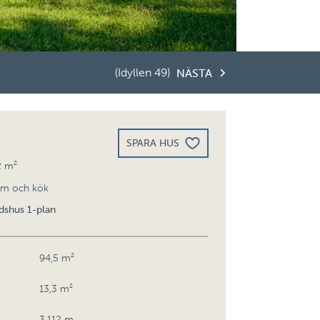
(Idyllen 49)
NÄSTA
SPARA HUS
2 m²
um och kök
idshus 1-plan
94,5 m²
13,3 m²
3,112 m