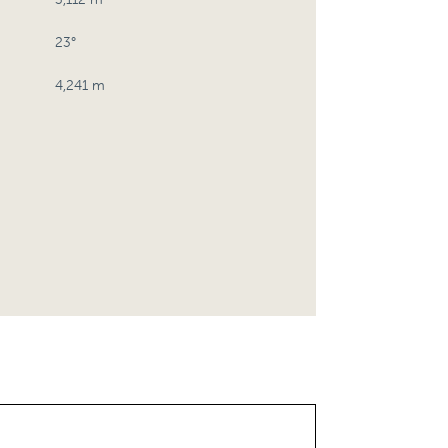
23°
4,241 m