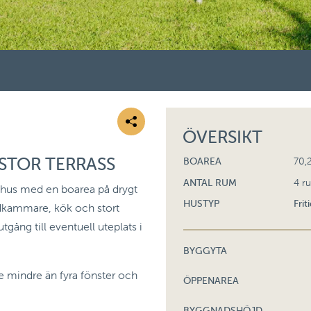
ÖVERSIKT
 STOR TERRASS
BOAREA
70,
ANTAL RUM
4 r
idshus med en boarea på drygt
HUSTYP
Frit
lädkammare, kök och stort
ång till eventuell uteplats i
BYGGYTA
te mindre än fyra fönster och
ÖPPENAREA
BYGGNADSHÖJD