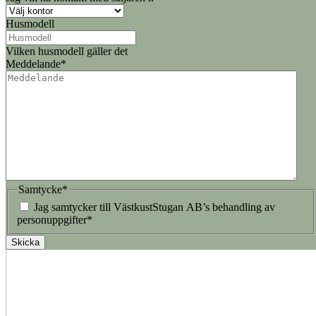
Husmodell
Vilken husmodell gäller det
Meddelande
*
Samtycke
*
Jag samtycker till VästkustStugan AB’s behandling av
personuppgifter
*
Skicka