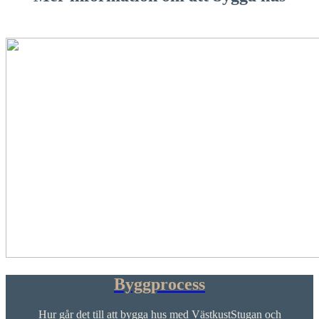
Byggprocess
Hur går det till att bygga hus med VästkustStugan och