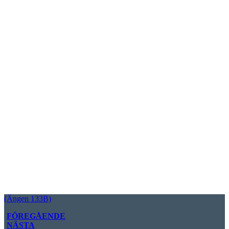
(Ängen 133B)
FÖREGÅENDE
NÄSTA