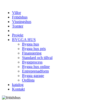
Villor
Fritidshus
Visningshus
Tomter
Projekt
BYGGA HUS
Bygga hus
Bygga hus pris
Finansiering
Standard och tillval
Byggprocess
Bygga hus online
Entreprenadform
Bygga garage
Ordlista
katalog
Kontakt