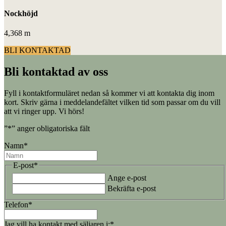
Nockhöjd
4,368 m
BLI KONTAKTAD
Bli kontaktad av oss
Fyll i kontaktformuläret nedan så kommer vi att kontakta dig inom
Planritning
kort. Skriv gärna i meddelandefältet vilken tid som passar om du vill
att vi ringer upp. Vi hörs!
”
*
” anger obligatoriska fält
Namn
*
E-post
*
Ange e-post
Bekräfta e-post
Telefon
*
Jag vill ha kontakt med säljaren i:
*