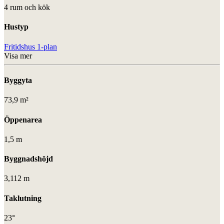
4 rum och kök
Hustyp
Fritidshus 1-plan
Visa mer
Byggyta
73,9 m²
Öppenarea
1,5 m
Byggnadshöjd
3,112 m
Taklutning
23°