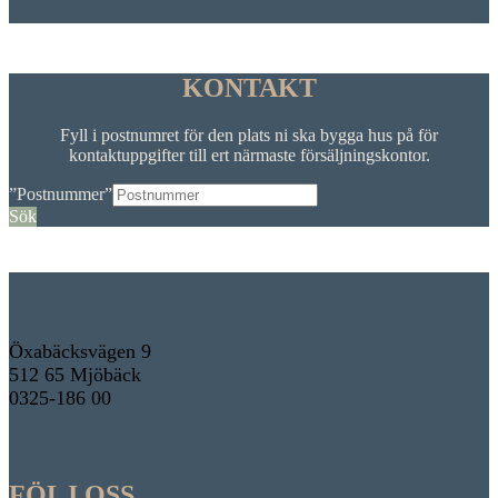
KONTAKT
Fyll i postnumret för den plats ni ska bygga hus på för
kontaktuppgifter till ert närmaste försäljningskontor.
”Postnummer”
Sök
Öxabäcksvägen 9
512 65 Mjöbäck
0325-186 00
FÖLJ OSS