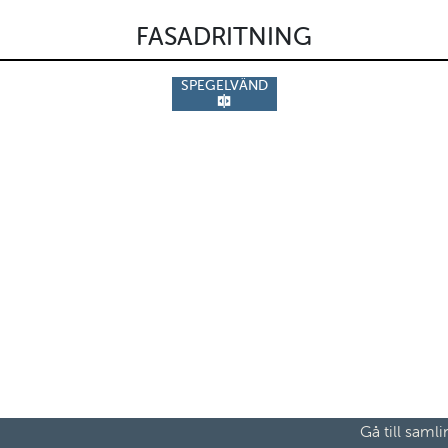
FASADRITNING
SPEGELVÄND
Gå till saml