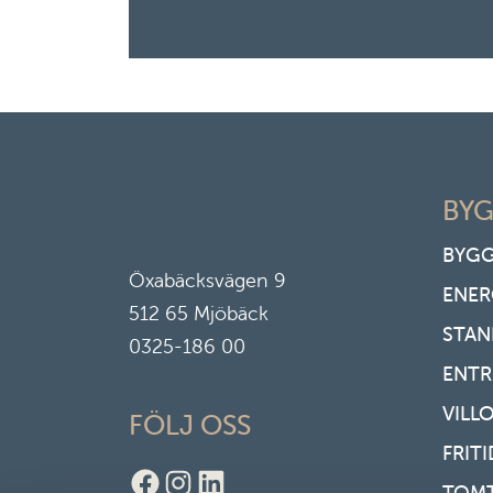
BYG
BYGG
Öxabäcksvägen 9
ENER
512 65 Mjöbäck
STAN
0325-186 00
ENT
VILL
FÖLJ OSS
FRIT
Facebook
Instagram
LinkedIn
TOM