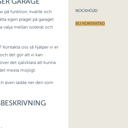
GER GARAGE
NOCKHÖJD
av på funktion, kvalité och
sätta egen prägel på garaget
BLI KONTAKTAD
na välja mellan isolerat och
 Kontakta oss så hjälper vi er
t och det gör att vi kan
ver det självklara att kunna
 det mesta möjligt.
och även ladda ner den som
BESKRIVNING