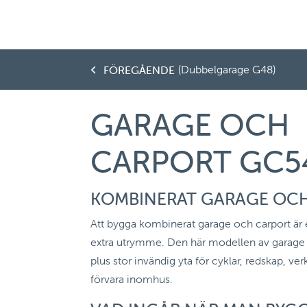
(Dubbelgarage G48)
FÖREGÅENDE
GARAGE OCH
CARPORT GC5
KOMBINERAT GARAGE OC
Att bygga kombinerat garage och carport är et
extra utrymme. Den här modellen av garage ha
plus stor invändig yta för cyklar, redskap, ver
förvara inomhus.