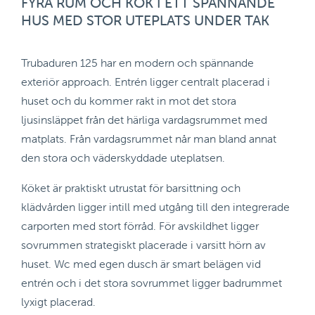
FYRA RUM OCH KÖK I ETT SPÄNNANDE
HUS MED STOR UTEPLATS UNDER TAK
Trubaduren 125 har en modern och spännande
exteriör approach. Entrén ligger centralt placerad i
huset och du kommer rakt in mot det stora
ljusinsläppet från det härliga vardagsrummet med
matplats. Från vardagsrummet når man bland annat
den stora och väderskyddade uteplatsen.
Köket är praktiskt utrustat för barsittning och
klädvården ligger intill med utgång till den integrerade
carporten med stort förråd. För avskildhet ligger
sovrummen strategiskt placerade i varsitt hörn av
huset. Wc med egen dusch är smart belägen vid
entrén och i det stora sovrummet ligger badrummet
lyxigt placerad.