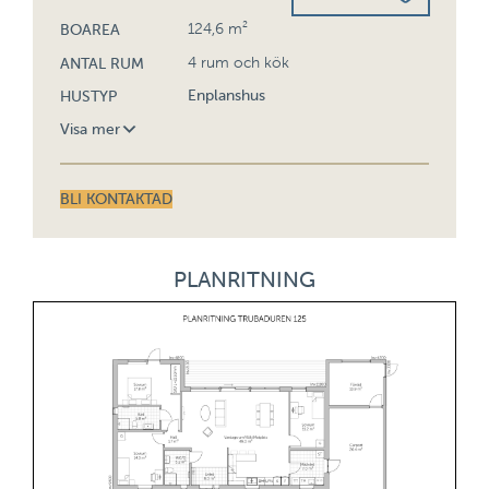
124,6 m²
BOAREA
4 rum och kök
ANTAL RUM
Enplanshus
HUSTYP
Visa mer
210,4 m²
BYGGYTA
BLI KONTAKTAD
49,2 m²
ÖPPENAREA
PLANRITNING
3,347 m
BYGGNADSHÖJD
3°
TAKLUTNING
5,514 m
NOCKHÖJD
14,1 m²
BIAREA