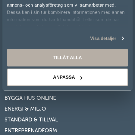
annons- och analysföretag som vi samarbetar med.
Öxabäcksvägen 9
Dessa kan i sin tur kombinera informationen med annan
information som du har tillhandahållit eller som de har
512 65 Mjöbäck
samlat in när du har använt deras tjänster.
0325-186 00
Visa detaljer
FÖLJ OSS
TILLÅT ALLA
Facebook
Instagram
LinkedIn
ANPASSA
BYGGA HUS
BYGGA HUS ONLINE
ENERGI & MILJÖ
STANDARD & TILLVAL
ENTREPRENADFORM