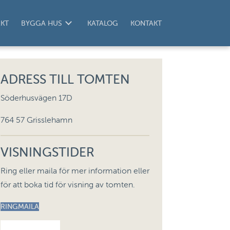
KT
BYGGA HUS
KATALOG
KONTAKT
ADRESS TILL TOMTEN
Söderhusvägen 17D
764 57 Grisslehamn
VISNINGSTIDER
Ring eller maila för mer information eller
för att boka tid för visning av tomten.
RING
MAILA