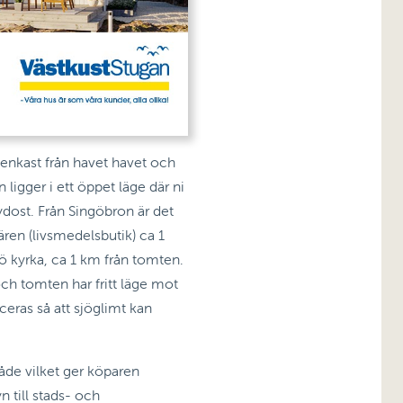
enkast från havet havet och
ligger i ett öppet läge där ni
ydost. Från Singöbron är det
ären (livsmedelsbutik) ca 1
gö kyrka, ca 1 km från tomten.
och tomten har fritt läge mot
eras så att sjöglimt kan
råde vilket ger köparen
 till stads- och