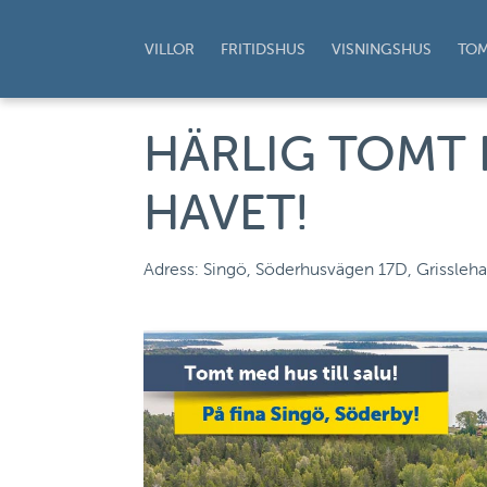
VILLOR
FRITIDSHUS
VISNINGSHUS
TO
HÄRLIG TOMT
HAVET!
Adress: Singö, Söderhusvägen 17D, Grissle