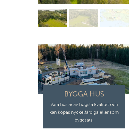
BYGGA HUS
Våra hus är av högsta kvalitet och
kan köpas nyckelfärdiga eller som
byggsats.