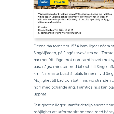
Denna råa tomt om 1534 kvm ligger några st
Singöfjärden, på Singös sydvästra del. Tomten 
har mer fritt läge mot norr samt havet mot s
bara några minuter med bil och till Singö-aff
km. Närmaste busshållplats finner ni vid Sin
Möjlighet till bad och båt finns vid stranden 
norr med böljande äng. Framtida hus kan plac
uppnås.
Fastigheten ligger utanför detaljplanerat om
möjlighet att utforma sitt boende med hänsyn