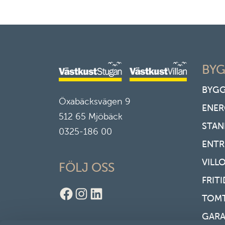
BYG
BYGG
Öxabäcksvägen 9
ENER
512 65 Mjöbäck
STAN
0325-186 00
ENT
VILL
FÖLJ OSS
FRIT
Facebook
Instagram
LinkedIn
TOM
GAR