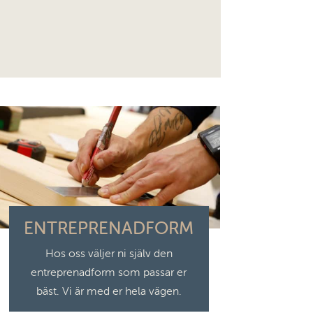
ENTREPRENADFORM
Hos oss väljer ni själv den
entreprenadform som passar er
bäst. Vi är med er hela vägen.