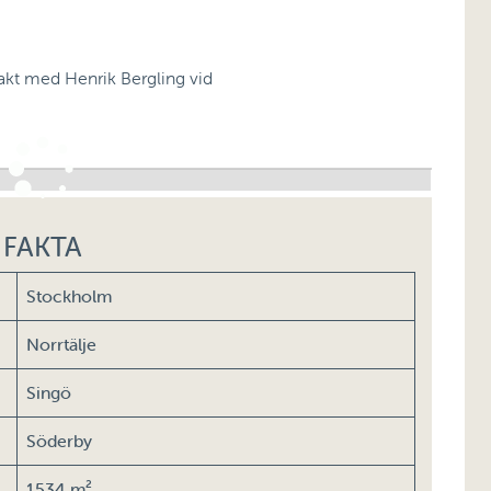
takt med Henrik Bergling vid
FAKTA
Stockholm
Norrtälje
Singö
Söderby
1534 m²