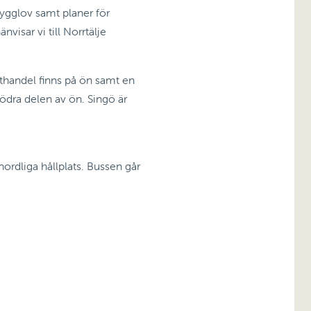
bygglov samt planer för
isar vi till Norrtälje
thandel finns på ön samt en
ödra delen av ön. Singö är
nordliga hållplats. Bussen går