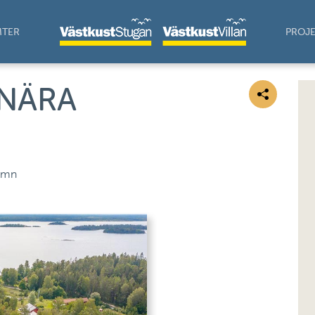
MTER
PROJE
 NÄRA
hamn