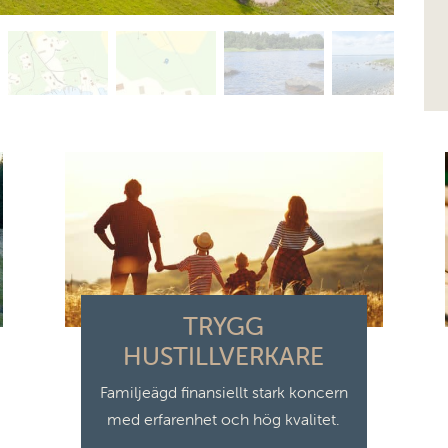
TRYGG
HUSTILLVERKARE
Familjeägd finansiellt stark koncern
med erfarenhet och hög kvalitet.